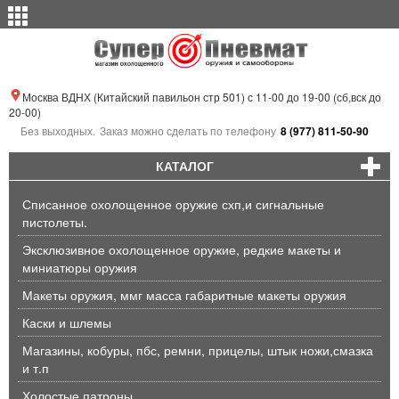
Москва ВДНХ (Китайский павильон стр 501) с 11-00 до 19-00 (сб,вск до
20-00)
Без выходных.
Заказ можно сделать по телефону
8 (977) 811-50-90
КАТАЛОГ
Списанное охолощенное оружие схп,и сигнальные
пистолеты.
Эксклюзивное охолощенное оружие, редкие макеты и
миниатюры оружия
Макеты оружия, ммг масса габаритные макеты оружия
Каски и шлемы
Магазины, кобуры, пбс, ремни, прицелы, штык ножи,смазка
и т.п
Холостые патроны