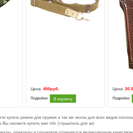
Цена:
400руб.
Цена:
20 
В корзину
Подробно
Подробно
ете купить ремни для оружия а так же чехлы для всех видов охоло
е Вы сможете купить ммг пбс (глушитель для ак)
ехлы, приклады и глушители отличаются великолепным качеством 