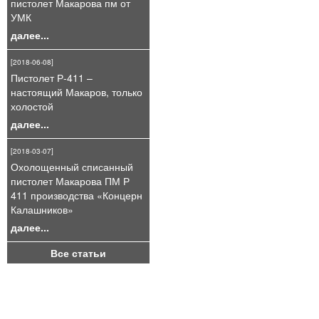
пистолет Макарова пм от
УМК
далее...
[2018-06-08]
Пистолет Р-411 –
настоящий Макаров, только
холостой
далее...
[2018-03-07]
Охолощенный списанный
пистолет Макарова ПМ Р
411 производства «Концерн
Калашников»
далее...
Все статьи