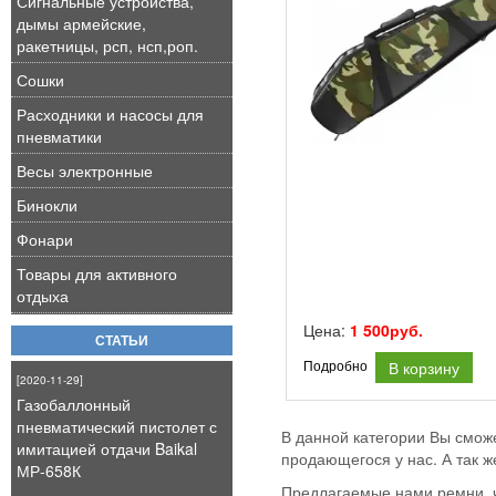
Сигнальные устройства,
дымы армейские,
ракетницы, рсп, нсп,роп.
Сошки
Расходники и насосы для
пневматики
Весы электронные
Бинокли
Фонари
Товары для активного
отдыха
Цена:
1 500руб.
СТАТЬИ
В корзину
Подробно
[2020-11-29]
Газобаллонный
пневматический пистолет с
В данной категории Вы смож
имитацией отдачи Baikal
продающегося у нас. А так ж
МР-658К
Предлагаемые нами ремни, ч