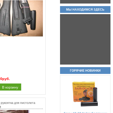
МЫ НАХОДИМСЯ ЗДЕСЬ
Охолощенный пистолет ПМ
Р-411 СХП В НАЛИЧИИ
КОВАНЫЕ ВАРИАНТЫ!!
80 000руб.
Холостые патроны -свето
ГОРЯЧИЕ НОВИНКИ
звуковые 7,62х39 цена за пачку
20шт
00руб.
950руб.
В корзину
 рукоятка для пистолета
М