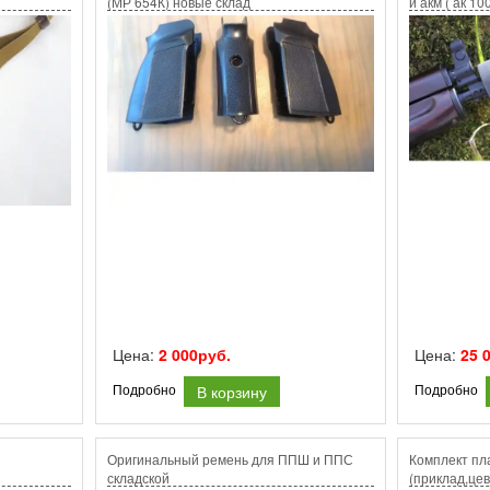
(МР 654К) новые склад
и акм ( ак 1
схп.
Цена:
2 000руб.
Цена:
25 
В корзину
Подробно
Подробно
Оригинальный ремень для ППШ и ППС
Комплект пл
складской
(приклад,цев