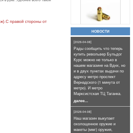
я в руке. Удобнее всего такой
Патроны сигнальные Hilti
Коричневые к LOM-S и Сталкеру
(100 шт)
7 000руб.
ж).С правой стороны от
НОВОСТИ
[2026-04-08]
Рады сообщить что теперь
купить револьвер Бульдог
Курс можно не только в
нашем магазине на Вднх, но
Газовый баллончик Black OS+CS
и в двух пунктах выдачи по
75мл очень эффективный
адресу метро проспект
800руб.
Вернадского (1 минута от
метро). И метро
Марксистская ТЦ Таганка.
далее...
[2026-04-08]
Наш магазин выкупает
охолощенное оружие и
макеты (ммг) оружия,
Патроны сигнальные 4 калибра