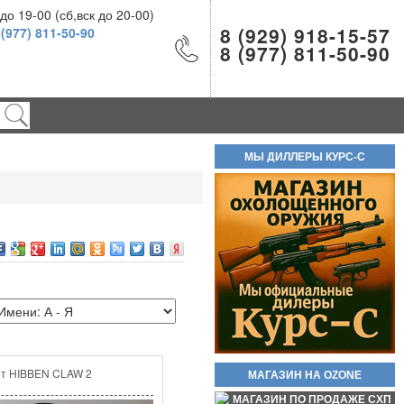
о 19-00 (сб,вск до 20-00)
8 (929) 918-15-57
 (977) 811-50-90
8 (977) 811-50-90
Новинка стреляющий револьвер
Бульдог Курс С кал. 5.6/16 КСОИ
(без лицензии). Вороненые! Есть
ОПТ!! В полном комплекте!
Самовывоз доступен по трем
МЫ ДИЛЛЕРЫ КУРС-С
адресам.
55 000руб.
Баллон СО2 Quarta 12гр.
60руб.
ит HIBBEN CLAW 2
МАГАЗИН НА OZONE