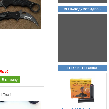
МЫ НАХОДИМСЯ ЗДЕСЬ
Холостые патроны -свето
звуковые 7,62х39 цена за пачку
20шт
950руб.
Пневматический пистолет Аникс
ГОРЯЧИЕ НОВИНКИ
00руб.
А-112 (Anics A-112)
В корзину
1 Tarani