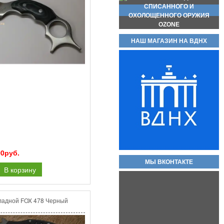
Магазин для пистолета макарова
НАШ МАГАЗИН НА ВДНХ
(пм) складские новые без
номеров, с металлической пяткой
и подавателем.
2 000руб.
Охолощенный пистолет ПМ
00руб.
Р-411 СХП В НАЛИЧИИ
МЫ ВКОНТАКТЕ
КОВАНЫЕ ВАРИАНТЫ!!
В корзину
80 000руб.
ладной FOX 478 Черный