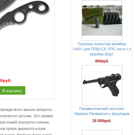
Патроны холостые калибра
10х31 для ППШ-СХ, ППС схп и т.п
коробка 20шт
800руб.
Пневматический пистолет
Gletcher Parabellum с блоубэком
00руб.
25 000руб.
В корзину
 прежде всего малые габариты
олагается заточка. Это оружие
ля ножей изогнутого клинка,
нож лучше держался в руке.