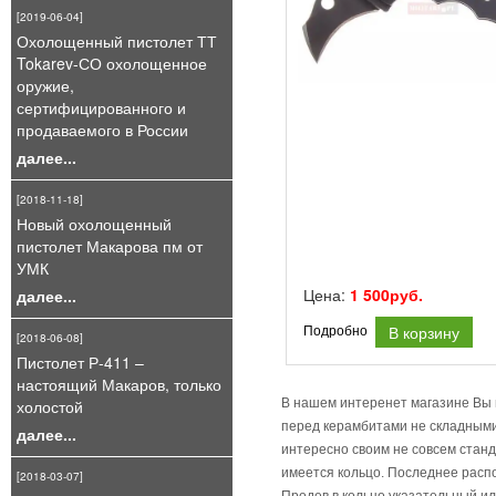
[2019-06-04]
Охолощенный пистолет ТТ
Tokarev-СО охолощенное
оружие,
сертифицированного и
продаваемого в России
далее...
[2018-11-18]
Новый охолощенный
пистолет Макарова пм от
УМК
Цена:
1 500руб.
далее...
В корзину
Подробно
[2018-06-08]
Пистолет Р-411 –
настоящий Макаров, только
холостой
В нашем интеренет магазине Вы 
перед керамбитами не складными.
далее...
интересно своим не совсем станд
имеется кольцо. Последнее распо
[2018-03-07]