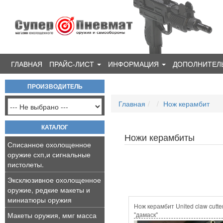
ГЛАВНАЯ
ПРАЙС-ЛИСТ
ИНФОРМАЦИЯ
ДОПОЛНИТЕЛ
ПРОИЗВОДИТЕЛЬ
Главная
Нож керамбит
КАТАЛОГ
Ножи керамбиты
Списанное охолощенное
оружие схп,и сигнальные
пистолеты.
Эксклюзивное охолощенное
оружие, редкие макеты и
миниатюры оружия
Нож керамбит United claw cutte
Макеты оружия, ммг масса
"дамаск"