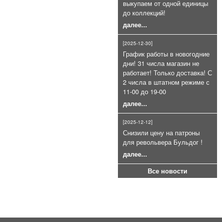
выкупаем от одной единицы
для СПШ ракетницы (26, 5 мм.)
до коллекций!
400руб.
далее...
[2025-12-30]
График работы в новогодние
дни! 31 числа магазин не
работает! Только доставка! С
2 числа в штатном режиме с
11-00 до 19-00
Холостой патрон 9Р.А (9П,А)
далее...
9Х22мм пачка 20шт
900руб.
[2025-12-12]
Снизили цену на патроны
для револьвера Бульдог !
далее...
Все новости
Шарики ВВ 500шт 4.5мм
200руб.