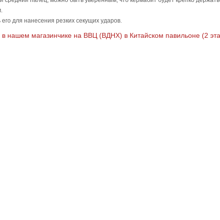
и средний палец, можно быть уверенным, что кермабит будет крепко держатьс
м.
его для нанесения резких секущих ударов.
в нашем магазинчике на ВВЦ (ВДНХ) в Китайском павильоне (2 эта