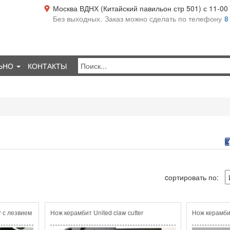
Москва ВДНХ (Китайский павильон стр 501) с 11-00 д
Без выходных.
Заказ можно сделать по телефону
8
ЬНО
КОНТАКТЫ
cортировать по:
r с лезвием
Нож керамбит United claw cutter
Нож керамб