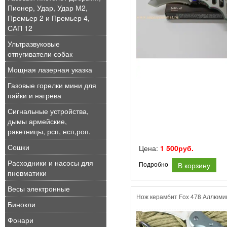
Пионер, Удар, Удар М2,
Премьер 2 и Премьер 4,
САП 12
Ультразвуковые
отпугиватели собак
Мощная лазерная указка
Газовые горелки мини для
пайки и нагрева
Сигнальные устройства,
дымы армейские,
ракетницы, рсп, нсп,роп.
Сошки
Цена:
1 500руб.
Расходники и насосы для
В корзину
Подробно
пневматики
Весы электронные
Нож керамбит Fox 478 Аллюми
Бинокли
Фонари