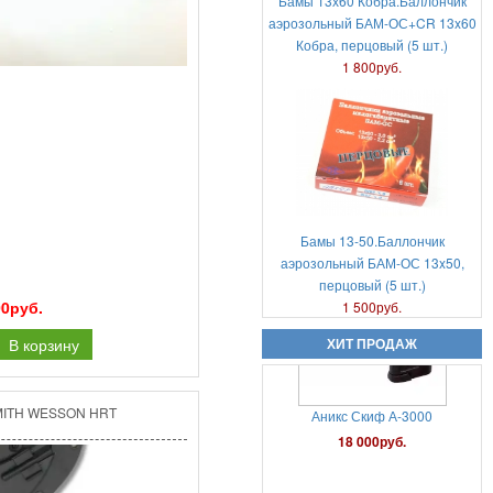
Бамы 13х60 Кобра.Баллончик
аэрозольный БАМ-ОС+CR 13x60
Кобра, перцовый (5 шт.)
Аэрозольный газовый пистолет
1 800руб.
Удар-М2
6 000руб.
Бамы 13-50.Баллончик
аэрозольный БАМ-ОС 13x50,
перцовый (5 шт.)
Аникс Скиф А-3000
00руб.
1 500руб.
18 000руб.
В корзину
ХИТ ПРОДАЖ
MITH WESSON HRT