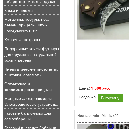
габаритные макеты оружия
Каски и шлемы
Магазины, кобуры, пбс,
ремни, прицелы, штык
ножи,смазка и т.п
Холостые патроны
Подарочные кейсы-футляры
для оружия из натуральной
кожи и дерева
Пневматические пистолеты,
винтовки, автоматы
Оптические и
Цена:
1 500руб.
коллиматорные прицелы
В корзину
Подробно
Мощные электрошокеры.
Электрошоковые устройства
Газовые баллончики для
Нож керамбит Mantis х05
самообороны
Газовый пистолет Добрыня,