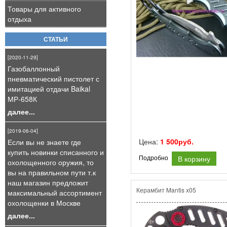
Товары для активного
отдыха
СТАТЬИ
[2020-11-29]
Газобаллонный
пневматический пистолет с
имитацией отдачи Baikal
МР-658К
далее...
[2019-06-04]
Цена:
1 500руб.
Если вы не знаете где
купить новинки списанного и
В корзину
Подробно
охолощенного оружия, то
вы на правильном пути т.к
наш магазин предложит
Керамбит Mantis x05
максимальный ассортимент
охолощенки в Москве
далее...