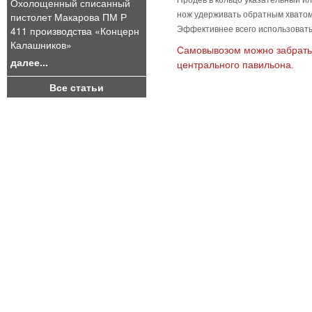
Продев в кольцо указательный ил
Охолощенный списанный
пистолет Макарова ПМ Р
нож удерживать обратным хвато
411 производства «Концерн
Эффективнее всего использовать 
Калашников»
Самовывозом можно забрать 
далее...
центрального павильона.
Все статьи