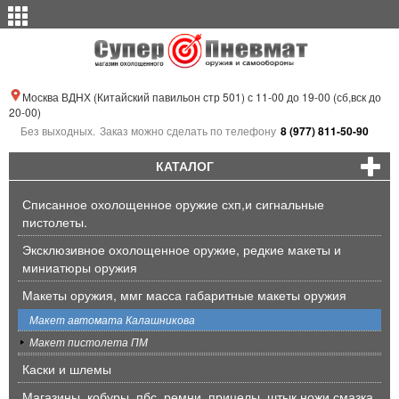
Москва ВДНХ (Китайский павильон стр 501) с 11-00 до 19-00 (сб,вск до
20-00)
Без выходных.
Заказ можно сделать по телефону
8 (977) 811-50-90
КАТАЛОГ
Списанное охолощенное оружие схп,и сигнальные
пистолеты.
Эксклюзивное охолощенное оружие, редкие макеты и
миниатюры оружия
Макеты оружия, ммг масса габаритные макеты оружия
Макет автомата Калашникова
Макет пистолета ПМ
Каски и шлемы
Магазины, кобуры, пбс, ремни, прицелы, штык ножи,смазка