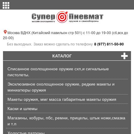
Москва ВДНХ (Китайский павильон стр 501) с 11-00 до 19-00 (сб,вск до
20-00)
Без выходных.
Заказ можно сделать по телефону
8 (977) 811-50-90
КАТАЛОГ
Списанное охолощенное оружие схп,и сигнальные
пистолеты.
Эксклюзивное охолощенное оружие, редкие макеты и
миниатюры оружия
Макеты оружия, ммг масса габаритные макеты оружия
Каски и шлемы
Магазины, кобуры, пбс, ремни, прицелы, штык ножи,смазка
и т.п
Холостые патроны