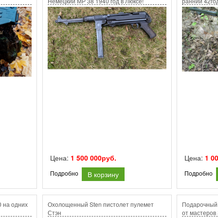
Немецкий МР 38 1940 год в Люксе!
ранний 42го
Цена:
1 500 000руб.
Цена:
1 0
В корзину
Подробно
Подробно
 на одних
Охолощенный Sten пистолет пулемет
Подарочный
Стэн
от мастеров