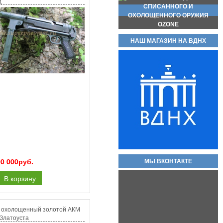
д
НАШ МАГАЗИН НА ВДНХ
Магазин для пистолета макарова
(пм) складские новые без
номеров, с металлической пяткой
и подавателем.
2 000руб.
Охолощенный пистолет ПМ
Р-411 СХП В НАЛИЧИИ
00 000руб.
МЫ ВКОНТАКТЕ
КОВАНЫЕ ВАРИАНТЫ!!
80 000руб.
В корзину
 охолощенный золотой АКМ
 Златоуста