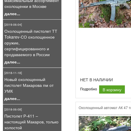
максимальный ассортимент
охолощенки в Москве
далее...
[2019-06-04]
Охолощенный пистолет ТТ
Tokarev-СО охолощенное
оружие,
сертифицированного и
продаваемого в России
далее...
[2018-11-18]
Новый охолощенный
НЕТ В НАЛИЧИИ
пистолет Макарова пм от
В корзину
Подробно
УМК
далее...
Охолощенный автомат АК 47 т
[2018-06-08]
Пистолет Р-411 –
настоящий Макаров, только
холостой