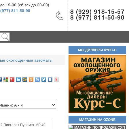
о 19-00 (сб,вск до 20-00)
8 (929) 918-15-57
 (977) 811-50-90
8 (977) 811-50-90
Новинка стреляющий револьвер
Бульдог Курс С кал. 5.6/16 КСОИ
(без лицензии). Вороненые! Есть
ОПТ!! В полном комплекте!
Самовывоз доступен по трем
МЫ ДИЛЛЕРЫ КУРС-С
адресам.
ные охолощенные автоматы
55 000руб.
Баллон СО2 Quarta 12гр.
60руб.
МАГАЗИН НА OZONE
й Пистолет Пулемет МР 40