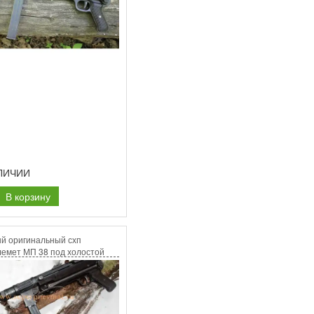
ЛИЧИИ
В корзину
й оригинальный схп
лемет МП 38 под холостой