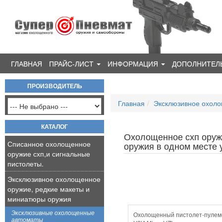
ГЛАВНАЯ
ПРАЙС-ЛИСТ
ИНФОРМАЦИЯ
ДОПОЛНИТЕЛ
ПРОИЗВОДИТЕЛЬ
Главная
Эксклюзивное охоло
КАТАЛОГ
Охолощенное схп оруж
Списанное охолощенное
оружия в одном месте у
оружие схп,и сигнальные
пистолеты.
Эксклюзивное охолощенное
оружие, редкие макеты и
миниатюры оружия
Эксклюзивные охолощенные
Охолощенный пистолет-пулем
автоматы