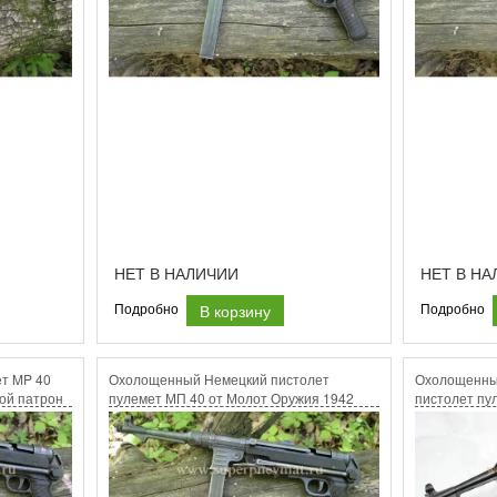
НЕТ В НАЛИЧИИ
НЕТ В НА
В корзину
Подробно
Подробно
ет MP 40
Охолощенный Немецкий пистолет
Охолощенны
той патрон
пулемет МП 40 от Молот Оружия 1942
пистолет пу
года.Завод bzn .Работает на холостом
патрон
9х19 люгер