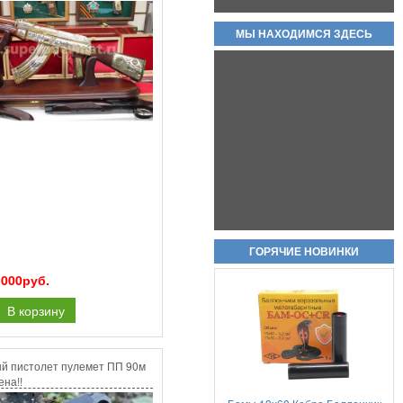
МЫ НАХОДИМСЯ ЗДЕСЬ
Холостые патроны -свето
звуковые 7,62х39 цена за пачку
20шт
950руб.
Пневматический пистолет Аникс
ГОРЯЧИЕ НОВИНКИ
А-112 (Anics A-112)
 000руб.
В корзину
й пистолет пулемет ПП 90м
ена!!