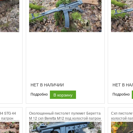
НЕТ В НАЛИЧИИ
НЕТ В НА
В корзину
Подробно
Подробно
44 STG 44
Охолощенный пистолет пулемет Беретта
Схп пистоле
й патрон
М 12 схп Beretta M12 под холостой патрон
холостой па
9х19 люгер.