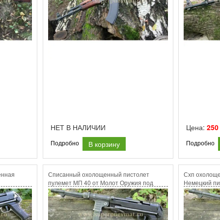
НЕТ В НАЛИЧИИ
Цена:
250
В корзину
Подробно
Подробно
енная
Списанный охолощенный пистолет
Схп охолощ
пулемет МП 40 от Молот Оружия под
Немецкий пи
холостой патрон 9х19 люгер .1943 год
патрон 9х19.
Завод bnz