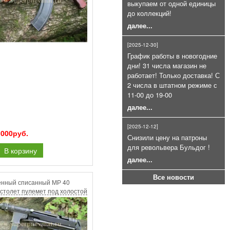
выкупаем от одной единицы
для СПШ ракетницы (26, 5 мм.)
до коллекций!
400руб.
далее...
[2025-12-30]
График работы в новогодние
дни! 31 числа магазин не
работает! Только доставка! С
2 числа в штатном режиме с
11-00 до 19-00
далее...
Холостой патрон 9Р.А (9П,А)
9Х22мм пачка 20шт
[2025-12-12]
900руб.
 000руб.
Снизили цену на патроны
для револьвера Бульдог !
В корзину
далее...
Все новости
енный списанный МР 40
столет пулемет под холостой
 Год 1942 завод Ayf.
Шарики ВВ 500шт 4.5мм
200руб.