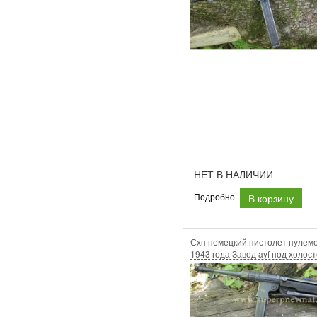
НЕТ В НАЛИЧИИ
В корзину
Подробно
Схп немецкий пистолет пулем
1943 года Завод ayf под холос
9х19