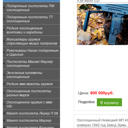
УЗИ Micro UZI
Подарочные пистолеты ПМ
охолощенные
Подарочные пистолеты ТТ
охолощенные
Редкие охолощенные
винтовки и карабины
Миниатюры оружия
стреляющие микро патроном
Револьверы Наган подарочные
и Царские
Пистолеты Mauser Маузер
охолощенные
Эксклюзив пулеметы
охолощенные
Редкие ммг макеты оружия
Охолощенные пистолеты
Цена:
600 000руб.
разных марок
Охолощенное оружие с ммг
В корзину
Подробно
пбс
Макет пистолета Люгер П 08
Охолощенный Немецкий МП 40
Макет пистолета Маузер
номерах 1942 год Завод Эрма.
Макет пистолета Вальтер