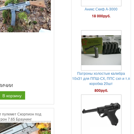
Патроны холостые калибра
10х31 для ППШ-СХ, ППС схп и т.п
коробка 20шт
800руб.
Пневматический пистолет
Gletcher Parabellum с блоубэком
ЛИЧИИ
25 000руб.
В корзину
т пулемет Скорпион под
трон 7.65 Браунинг