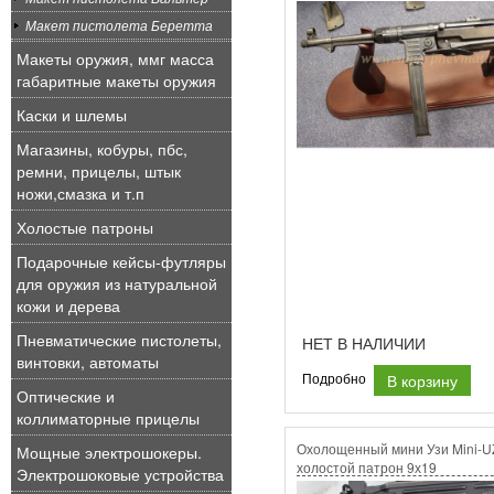
Макет пистолета Беретта
Макеты оружия, ммг масса
габаритные макеты оружия
Каски и шлемы
Магазины, кобуры, пбс,
ремни, прицелы, штык
ножи,смазка и т.п
Холостые патроны
Подарочные кейсы-футляры
для оружия из натуральной
кожи и дерева
Пневматические пистолеты,
НЕТ В НАЛИЧИИ
винтовки, автоматы
В корзину
Подробно
Оптические и
коллиматорные прицелы
Охолощенный мини Узи Mini-U
Мощные электрошокеры.
холостой патрон 9х19
Электрошоковые устройства