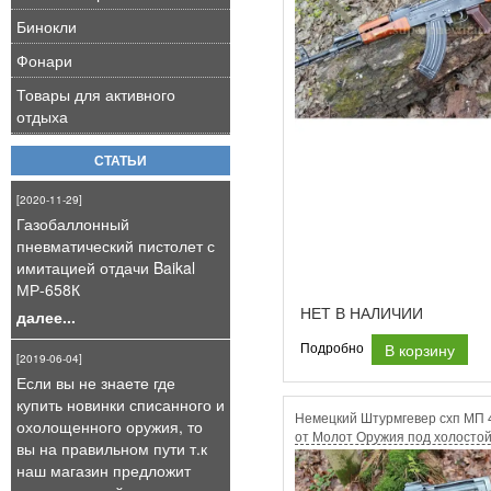
Бинокли
Фонари
Товары для активного
отдыха
СТАТЬИ
[2020-11-29]
Газобаллонный
пневматический пистолет с
имитацией отдачи Baikal
МР-658К
НЕТ В НАЛИЧИИ
далее...
В корзину
Подробно
[2019-06-04]
Если вы не знаете где
купить новинки списанного и
Немецкий Штурмгевер схп МП 
охолощенного оружия, то
от Молот Оружия под холосто
вы на правильном пути т.к
7.62х39
наш магазин предложит