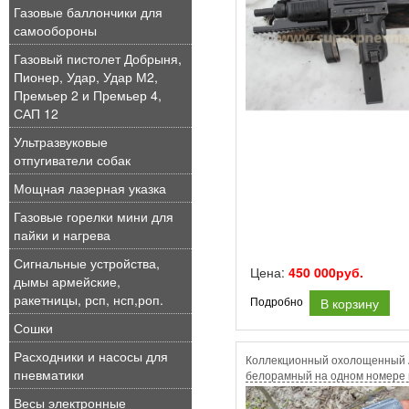
Газовые баллончики для
самообороны
Газовый пистолет Добрыня,
Пионер, Удар, Удар М2,
Премьер 2 и Премьер 4,
САП 12
Ультразвуковые
отпугиватели собак
Мощная лазерная указка
Газовые горелки мини для
пайки и нагрева
Сигнальные устройства,
Цена:
450 000руб.
дымы армейские,
ракетницы, рсп, нсп,роп.
В корзину
Подробно
Сошки
Расходники и насосы для
Коллекционный охолощенный
пневматики
белорамный на одном номере 
Молот Оружия.
Весы электронные