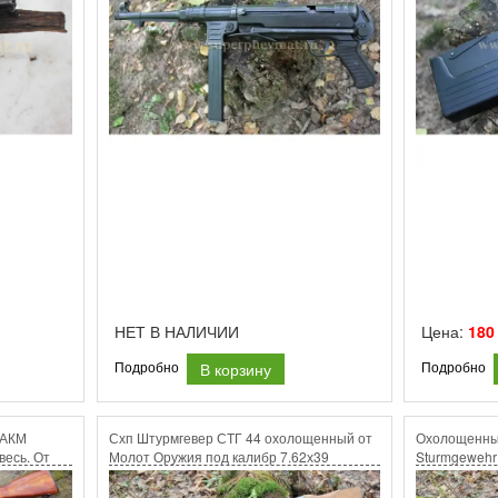
НЕТ В НАЛИЧИИ
Цена:
180
В корзину
Подробно
Подробно
 АКМ
Схп Штурмгевер СТГ 44 охолощенный от
Охолощенны
весь. От
Молот Оружия под калибр 7.62х39
Sturmgewehr 
холостой патрон