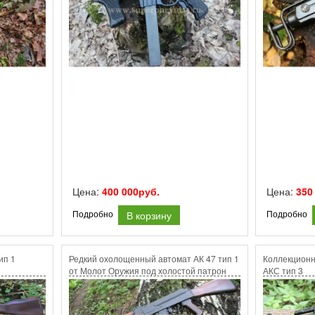
Цена:
400 000руб.
Цена:
350
В корзину
Подробно
Подробно
ип 1
Редкий охолощенный автомат АК 47 тип 1
Коллекцион
от Молот Оружия под холостой патрон
АКС тип 3
7.62х39