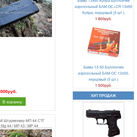
Бамы 13х60 Кобра.Баллончик
аэрозольный БАМ-ОС+CR 13x60
Кобра, перцовый (5 шт.)
Аэрозольный газовый пистолет
1 800руб.
Удар-М2
6 000руб.
Бамы 13-50.Баллончик
аэрозольный БАМ-ОС 13x50,
перцовый (5 шт.)
Аникс Скиф А-3000
1 500руб.
18 000руб.
 000руб.
ХИТ ПРОДАЖ
В корзину
й Штурмгевер МП 44 СТГ
Stg 44 / МР 43 / MP 44