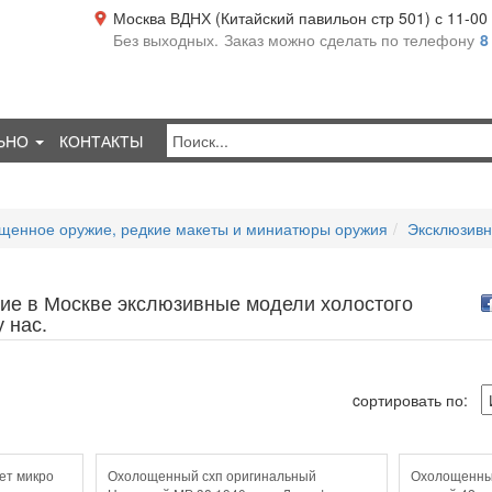
Москва ВДНХ (Китайский павильон стр 501) с 11-00 д
Без выходных.
Заказ можно сделать по телефону
8
ЬНО
КОНТАКТЫ
щенное оружие, редкие макеты и миниатюры оружия
Эксклюзив
ие в Москве экслюзивные модели холостого
 нас.
cортировать по:
ет микро
Охолощенный схп оригинальный
Охолощенны