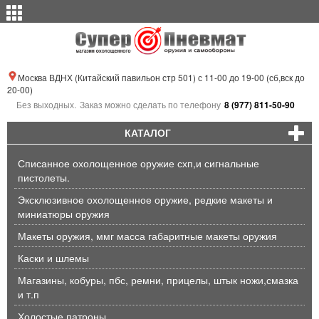
Москва ВДНХ (Китайский павильон стр 501) с 11-00 до 19-00 (сб,вск до
20-00)
Без выходных.
Заказ можно сделать по телефону
8 (977) 811-50-90
КАТАЛОГ
Списанное охолощенное оружие схп,и сигнальные
пистолеты.
Эксклюзивное охолощенное оружие, редкие макеты и
миниатюры оружия
Макеты оружия, ммг масса габаритные макеты оружия
Каски и шлемы
Магазины, кобуры, пбс, ремни, прицелы, штык ножи,смазка
и т.п
Холостые патроны