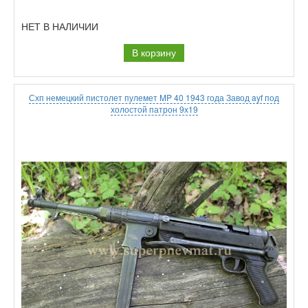
НЕТ В НАЛИЧИИ
В корзину
Схп немецкий пистолет пулемет MP 40 1943 года Завод ayf под
холостой патрон 9х19