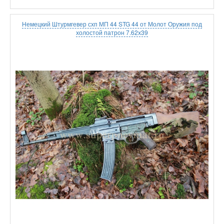
Немецкий Штурмгевер схп МП 44 STG 44 от Молот Оружия под
холостой патрон 7.62х39