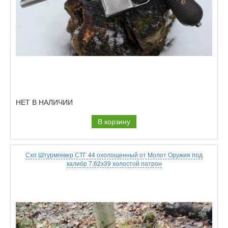
НЕТ В НАЛИЧИИ
В корзину
Схп Штурмгевер СТГ 44 охолощенный от Молот Оружия под
калибр 7.62х39 холостой патрон