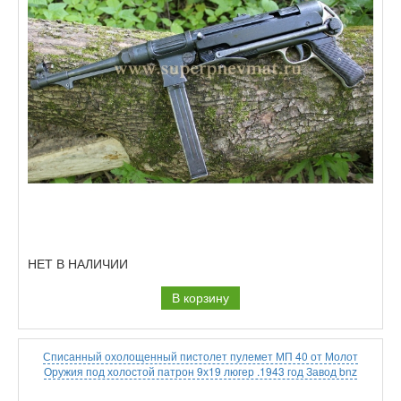
НЕТ В НАЛИЧИИ
В корзину
Списанный охолощенный пистолет пулемет МП 40 от Молот
Оружия под холостой патрон 9х19 люгер .1943 год Завод bnz