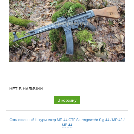
НЕТ В НАЛИЧИИ
В корзину
Охолощенный Штурмгевер МП 44 СТГ Sturmgewehr Stg 44 / МР 43 /
MP 44