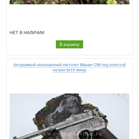
НЕТ В НАЛИЧИИ
В корзину
Антуражный охолощенный пистолет Mauser C96 под холостой
патрон 9х19 люгер