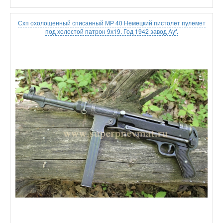
Схп охолощенный списанный МР 40 Немецкий пистолет пулемет
под холостой патрон 9х19. Год 1942 завод Ayf.