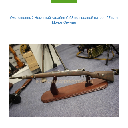
Охолощенный Немецкий карабин С 98 под родной патрон 57тк от
Молот Оружия