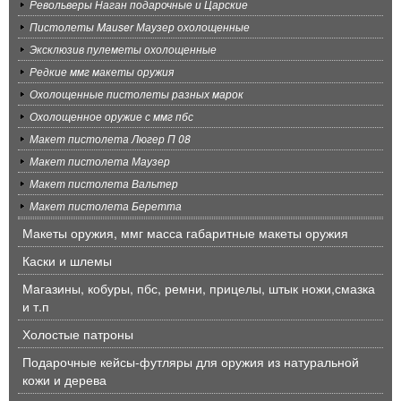
Револьверы Наган подарочные и Царские
Пистолеты Mauser Маузер охолощенные
Эксклюзив пулеметы охолощенные
Редкие ммг макеты оружия
Охолощенные пистолеты разных марок
Охолощенное оружие с ммг пбс
Макет пистолета Люгер П 08
Макет пистолета Маузер
Макет пистолета Вальтер
Макет пистолета Беретта
Макеты оружия, ммг масса габаритные макеты оружия
Каски и шлемы
Магазины, кобуры, пбс, ремни, прицелы, штык ножи,смазка
и т.п
Холостые патроны
Подарочные кейсы-футляры для оружия из натуральной
кожи и дерева