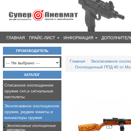
ГЛАВНАЯ
ПРАЙС-ЛИСТ
ИНФОРМАЦИЯ
ДОПОЛНИТЕЛ
ПРОИЗВОДИТЕЛЬ
Главная
Эксклюзивное охоло
Охолощенный ППД 40 от Мол
КАТАЛОГ
Списанное охолощенное
оружие схп,и сигнальные
пистолеты.
Эксклюзивное охолощенное
оружие, редкие макеты и
миниатюры оружия
Эксклюзивные охолощенные
автоматы