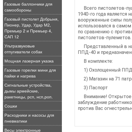
Газовые баллончики для
Всего пистолетов-пу
самообороны
1940-го года является 
Газовый пистолет Добрыня,
вооруженные силы полу
Пионер, Удар, Удар М2,
использовался в самом 
Премьер 2 и Премьер 4,
по сравнению с против
САП 12
пистолетов-пулеметов.
Ультразвуковые
Представленный в на
отпугиватели собак
ППД-40 и предназначен
Мощная лазерная указка
В комплекте:
Газовые горелки мини для
1) Охолощенный ППД
пайки и нагрева
2) Магазин на 71 пат
Сигнальные устройства,
3) Паспорт
дымы армейские,
ракетницы, рсп, нсп,роп.
Внимание! Открытое
заблуждение работнико
Сошки
против Вас огнестрель
Расходники и насосы для
пневматики
Весы электронные