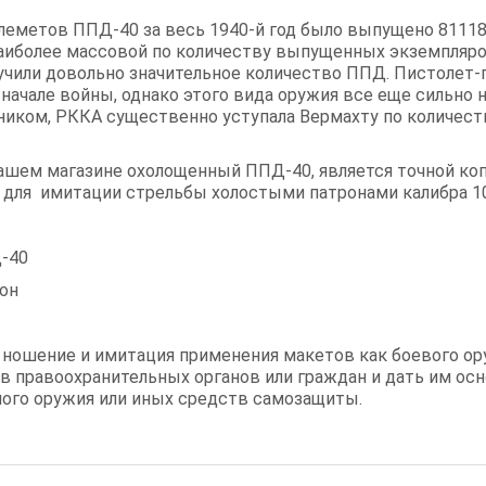
леметов ППД-40 за весь 1940-й год было выпущено 81118.
наиболее массовой по количеству выпущенных экземпляро
чили довольно значительное количество ППД. Пистолет
начале войны, однако этого вида оружия все еще сильно не
ником, РККА существенно уступала Вермахту по количес
шем магазине охолощенный ППД-40, является точной коп
 для имитации стрельбы холостыми патронами калибра 1
-40
рон
 ношение и имитация применения макетов как боевого о
в правоохранительных органов или граждан и дать им ос
ного оружия или иных средств самозащиты.