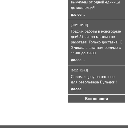
выкупаем от одной единицы
75мл очень эффективный
до коллекций!
800руб.
далее...
[2025-12-30]
График работы в новогодние
дни! 31 числа магазин не
работает! Только доставка! С
2 числа в штатном режиме с
11-00 до 19-00
Патроны сигнальные 4 калибра
далее...
для СПШ ракетницы (26, 5 мм.)
400руб.
[2025-12-12]
Снизили цену на патроны
для револьвера Бульдог !
далее...
Все новости
Холостой патрон 9Р.А (9П,А)
9Х22мм пачка 20шт