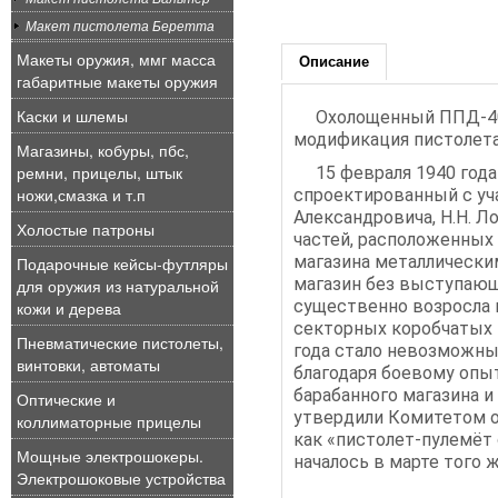
Макет пистолета Беретта
Макеты оружия, ммг масса
Описание
габаритные макеты оружия
Каски и шлемы
Охолощенный ППД-40 
модификация пистолета
Магазины, кобуры, пбс,
ремни, прицелы, штык
15 февраля 1940 год
ножи,смазка и т.п
спроектированный с уча
Александровича, Н.Н. Л
Холостые патроны
частей, расположенных 
магазина металлически
Подарочные кейсы-футляры
магазин без выступающе
для оружия из натуральной
существенно возросла 
кожи и дерева
секторных коробчатых 
Пневматические пистолеты,
года стало невозможны
винтовки, автоматы
благодаря боевому опы
барабанного магазина 
Оптические и
утвердили Комитетом о
коллиматорные прицелы
как «пистолет-пулемёт
Мощные электрошокеры.
началось в марте того ж
Электрошоковые устройства