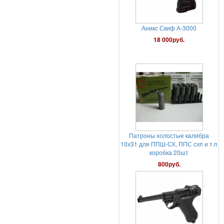
Аникс Скиф А-3000
18 000руб.
Патроны холостые калибра
10х31 для ППШ-СХ, ППС схп и т.п
коробка 20шт
800руб.