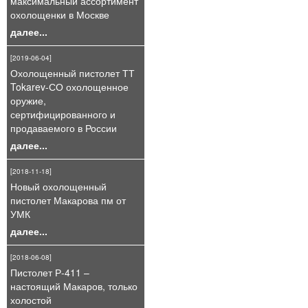
максимальный ассортимент
охолощенки в Москве
далее...
[2019-06-04]
Охолощенный пистолет ТТ
Tokarev-СО охолощенное
оружие,
сертифицированного и
продаваемого в России
далее...
[2018-11-18]
Новый охолощенный
пистолет Макарова пм от
УМК
далее...
[2018-06-08]
Пистолет Р-411 –
настоящий Макаров, только
холостой