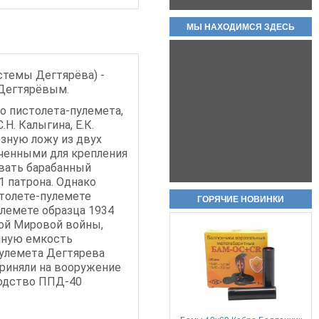
МЫ НАХОДИМСЯ ЗДЕСЬ
Охолощенный пистолет ПМ
Р-411 СХП В НАЛИЧИИ
КОВАНЫЕ ВАРИАНТЫ!!
стемы Дегтярёва) -
80 000руб.
 Дегтярёвым.
о пистолета-пулемета,
Н. Калыгина, Е.К.
езную ложу из двух
аченными для крепления
вать барабанный
1 патрона. Однако
толете-пулемете
Холостые патроны -свето
ГОРЯЧИЕ НОВИНКИ
лемете образца 1934
звуковые 7,62х39 цена за пачку
20шт
ой Мировой войны,
чную емкость
950руб.
пулемета Дегтярева
приняли на вооружение
водство ППД-40