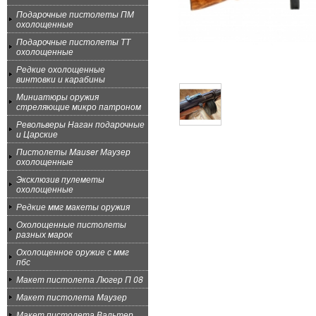
Подарочные пистолеты ПМ
охолощенные
Подарочные пистолеты ТТ
охолощенные
Редкие охолощенные
винтовки и карабины
Миниатюры оружия
стреляющие микро патроном
Револьверы Наган подарочные
и Царские
Пистолеты Mauser Маузер
охолощенные
Эксклюзив пулеметы
охолощенные
Редкие ммг макеты оружия
Охолощенные пистолеты
разных марок
Охолощенное оружие с ммг
пбс
Макет пистолета Люгер П 08
Макет пистолета Маузер
Макет пистолета Вальтер