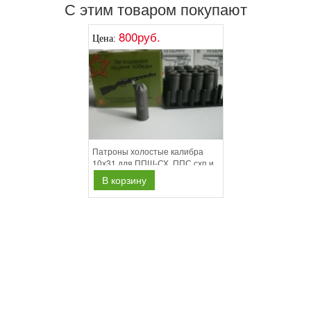
С этим товаром покупают
800руб.
Цена:
Патроны холостые калибра
10х31 для ППШ-СХ, ППС схп и
т.п коробка 20шт
В корзину