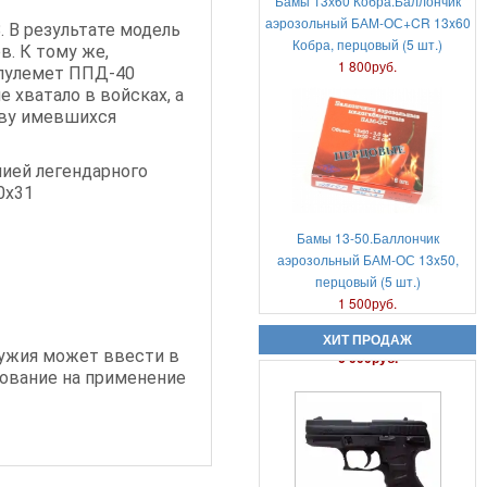
Бамы 13х60 Кобра.Баллончик
аэрозольный БАМ-ОС+CR 13x60
 В результате модель
Кобра, перцовый (5 шт.)
Пневматический пистолет Аникс
в. К тому же,
1 800руб.
А-112 (Anics A-112)
-пулемет ППД-40
 хватало в войсках, а
тву имевшихся
ией легендарного
0х31
Бамы 13-50.Баллончик
аэрозольный БАМ-ОС 13x50,
перцовый (5 шт.)
Аэрозольный газовый пистолет
Удар-М2
1 500руб.
6 000руб.
ХИТ ПРОДАЖ
ружия может ввести в
нование на применение