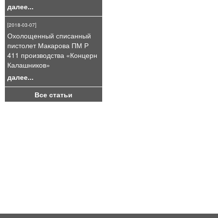
далее...
[2018-03-07]
Охолощенный списанный
пистолет Макарова ПМ Р
411 производства «Концерн
Калашников»
далее...
Все статьи