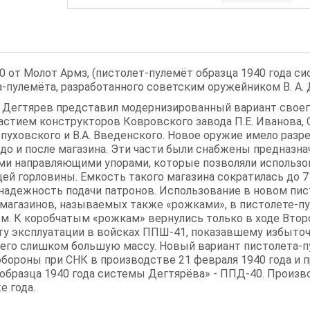
коробка 20шт
В
корзину
от Молот Армз, (пистолет-пулемёт образца 1940 года си
-пулемёта, разработанного советским оружейником В. А.
а Дегтярев представил модернизированный вариант своег
стием конструкторов Ковровского завода П.Е. Иванова, С.
опуховского и В.А. Введенского. Новое оружие имело разр
до и после магазина. Эти части были снабжены предназн
ми направляющими упорами, которые позволяли использо
й горловины. Емкость такого магазина сократилась до 7
надежность подачи патронов. Использование в новом пис
магазинов, называемых также «рожками», в пистолете-пу
м. К коробчатым «рожкам» вернулись только в ходе Втор
ту эксплуатации в войсках ППШ-41, показавшему избыто
и его слишком большую массу. Новый вариант пистолета-
бороны при СНК в производстве 21 февраля 1940 года и 
 образца 1940 года системы Дегтярёва» - ППД-40. Произ
е года.