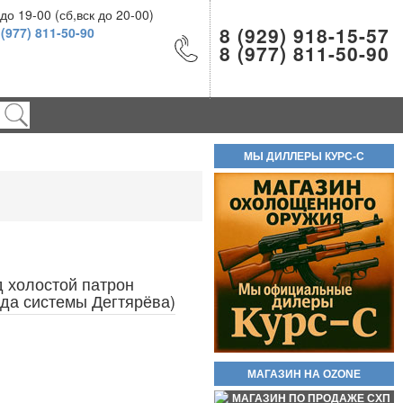
о 19-00 (сб,вск до 20-00)
8 (929) 918-15-57
 (977) 811-50-90
8 (977) 811-50-90
Шарики ВВ 500шт 4.5мм
200руб.
МЫ ДИЛЛЕРЫ КУРС-С
 холостой патрон
Новинка стреляющий револьвер
ода системы Дегтярёва)
Бульдог Курс С кал. 5.6/16 КСОИ
(без лицензии). Вороненые! Есть
ОПТ!! В полном комплекте!
Самовывоз доступен по трем
адресам.
МАГАЗИН НА OZONE
55 000руб.