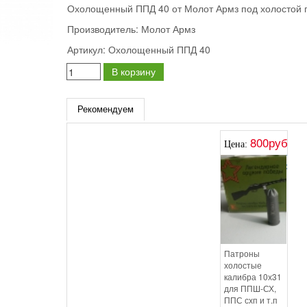
Охолощенный ППД 40 от Молот Армз под холостой 
Производитель:
Молот Армз
Артикул:
Охолощенный ППД 40
В корзину
Рекомендуем
800руб.
Цена:
Патроны
холостые
калибра 10х31
для ППШ-СХ,
ППС схп и т.п