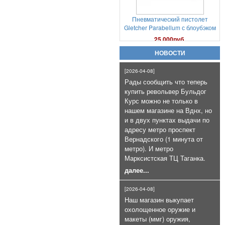
Пневматический пистолет
Gletcher Parabellum с блоубэком
25 000руб.
НОВОСТИ
[2026-04-08]
Рады сообщить что теперь
купить револьвер Бульдог
Курс можно не только в
нашем магазине на Вднх, но
Патроны сигнальные Hilti
и в двух пунктах выдачи по
Коричневые к LOM-S и Сталкеру
адресу метро проспект
(100 шт)
Вернадского (1 минута от
7 000руб.
метро). И метро
Марксистская ТЦ Таганка.
далее...
[2026-04-08]
Наш магазин выкупает
охолощенное оружие и
макеты (ммг) оружия,
Газовый баллончик Black OS+CS