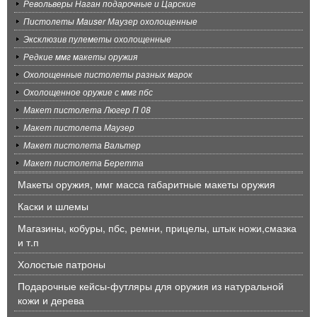
Револьверы Наган подарочные и Царские
Пистолеты Mauser Маузер охолощенные
Эксклюзив пулеметы охолощенные
Редкие ммг макеты оружия
Охолощенные пистолеты разных марок
Охолощенное оружие с ммг пбс
Макет пистолета Люгер П 08
Макет пистолета Маузер
Макет пистолета Вальтер
Макет пистолета Беретта
Макеты оружия, ммг масса габаритные макеты оружия
Каски и шлемы
Магазины, кобуры, пбс, ремни, прицелы, штык ножи,смазка
и т.п
Холостые патроны
Подарочные кейсы-футляры для оружия из натуральной
кожи и дерева