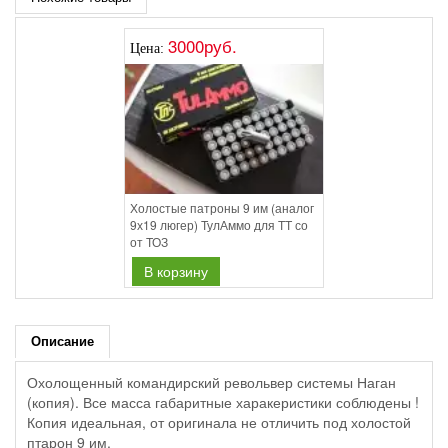
3000руб.
Цена:
Холостые патроны 9 им (аналог
9х19 люгер) ТулАммо для ТТ со
от ТОЗ
В корзину
Описание
Охолощенный командирский револьвер системы Наган
(копия). Все масса габаритные харакеристики соблюдены !
Копия идеальная, от оригинала не отличить под холостой
птарон 9 им.