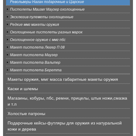
Револьверы Наган подарочные и Царские
Пистолеты Mauser Маузер охолощенные
Эксклюзив пулеметы охолощенные
Редкие ммг макеты оружия
Охолощенные пистолеты разных марок
Охолощенное оружие с ммг пбс
Макет пистолета Люгер П 08
Макет пистолета Маузер
Макет пистолета Вальтер
Макет пистолета Беретта
Макеты оружия, ммг масса габаритные макеты оружия
Каски и шлемы
Магазины, кобуры, пбс, ремни, прицелы, штык ножи,смазка
и т.п
Холостые патроны
Подарочные кейсы-футляры для оружия из натуральной
кожи и дерева