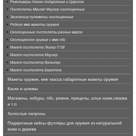
Револьверы Наган подарочные и Царские
Пистолеты Mauser Маузер охолощенные
Эксклюзив пулеметы охолощенные
Редкие ммг макеты оружия
Охолощенные пистолеты разных марок
Охолощенное оружие с ммг пбс
Макет пистолета Люгер П 08
Макет пистолета Маузер
Макет пистолета Вальтер
Макет пистолета Беретта
Макеты оружия, ммг масса габаритные макеты оружия
Каски и шлемы
Магазины, кобуры, пбс, ремни, прицелы, штык ножи,смазка
и т.п
Холостые патроны
Подарочные кейсы-футляры для оружия из натуральной
кожи и дерева