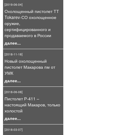
[2019-06-04]
Охолощенный пистолет ТТ
Tokarev-СО охолощенное
оружие,
сертифицированного и
продаваемого в России
далее...
[2018-11-18]
Новый охолощенный
пистолет Макарова пм от
УМК
далее...
[2018-06-08]
Пистолет Р-411 –
настоящий Макаров, только
холостой
далее...
[2018-03-07]