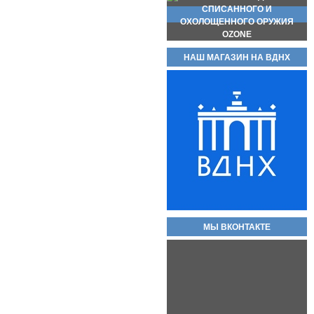
НАШ МАГАЗИН НА ВДНХ
Новинка стреляющий револьвер
Бульдог Курс С кал. 5.6/16 КСОИ
(без лицензии). Вороненые! Есть
ОПТ!! В полном комплекте!
Самовывоз доступен по трем
адресам.
55 000руб.
Баллон СО2 Quarta 12гр.
60руб.
МЫ ВКОНТАКТЕ