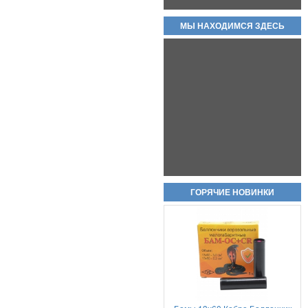
МЫ НАХОДИМСЯ ЗДЕСЬ
Магазин для пистолета макарова
(пм) складские новые без
номеров, с металлической пяткой
и подавателем.
2 000руб.
Охолощенный пистолет ПМ
ГОРЯЧИЕ НОВИНКИ
Р-411 СХП В НАЛИЧИИ
КОВАНЫЕ ВАРИАНТЫ!!
80 000руб.