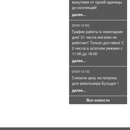
выкупаем от одной единицы
Коричневые к LOM-S и Сталкеру
до коллекций!
(100 шт)
далее...
7 000руб.
[2025-12-30]
График работы в новогодние
дни! 31 числа магазин не
работает! Только доставка! С
2 числа в штатном режиме с
11-00 до 19-00
далее...
Газовый баллончик Black OS+CS
75мл очень эффективный
[2025-12-12]
800руб.
Снизили цену на патроны
для револьвера Бульдог !
далее...
Все новости
Патроны сигнальные 4 калибра
для СПШ ракетницы (26, 5 мм.)