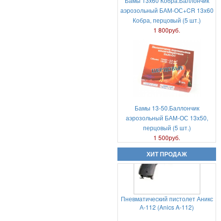
Бамы 13х60 Кобра.Баллончик
аэрозольный БАМ-ОС+CR 13x60
Кобра, перцовый (5 шт.)
Холостые патроны -свето
1 800руб.
звуковые 7,62х39 цена за пачку
20шт
950руб.
Бамы 13-50.Баллончик
аэрозольный БАМ-ОС 13x50,
перцовый (5 шт.)
Пневматический пистолет Аникс
1 500руб.
А-112 (Anics A-112)
ХИТ ПРОДАЖ