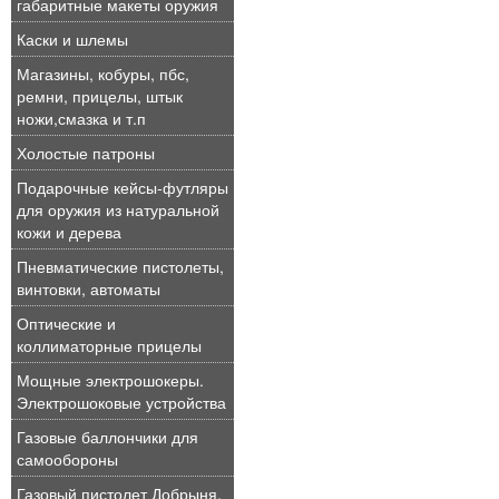
габаритные макеты оружия
Каски и шлемы
Магазины, кобуры, пбс,
ремни, прицелы, штык
ножи,смазка и т.п
Холостые патроны
Подарочные кейсы-футляры
для оружия из натуральной
кожи и дерева
Пневматические пистолеты,
винтовки, автоматы
Оптические и
коллиматорные прицелы
Мощные электрошокеры.
Электрошоковые устройства
Газовые баллончики для
самообороны
Газовый пистолет Добрыня,