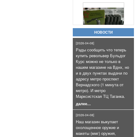
Патроны холостые калибра
10х31 для ППШ-СХ, ППС схп и т.п
коробка 20шт
800руб.
НОВОСТИ
[2026-04-08]
Рады сообщить что теперь
купить револьвер Бульдог
Курс можно не только в
нашем магазине на Вднх, но
Пневматический пистолет
и в двух пунктах выдачи по
Gletcher Parabellum с блоубэком
адресу метро проспект
25 000руб.
Вернадского (1 минута от
метро). И метро
Марксистская ТЦ Таганка.
далее...
[2026-04-08]
Наш магазин выкупает
охолощенное оружие и
макеты (ммг) оружия,
Патроны сигнальные Hilti