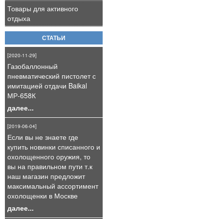
Товары для активного
отдыха
СТАТЬИ
[2020-11-29]
Газобаллонный
пневматический пистолет с
имитацией отдачи Baikal
МР-658К
далее...
[2019-06-04]
Если вы не знаете где
купить новинки списанного и
охолощенного оружия, то
вы на правильном пути т.к
наш магазин предложит
максимальный ассортимент
охолощенки в Москве
далее...