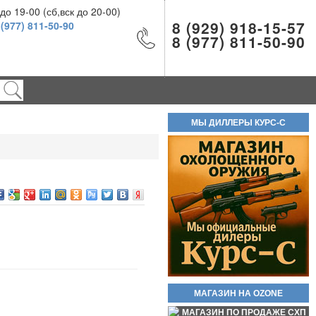
о 19-00 (сб,вск до 20-00)
8 (929) 918-15-57
 (977) 811-50-90
8 (977) 811-50-90
Холостой патрон 9Р.А (9П,А)
9Х22мм пачка 20шт
900руб.
МЫ ДИЛЛЕРЫ КУРС-С
Шарики ВВ 500шт 4.5мм
200руб.
МАГАЗИН НА OZONE